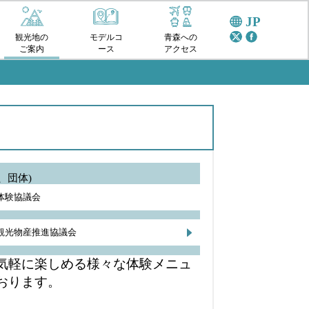
JP
観光地の
モデルコ
青森への
ご案内
ース
アクセス
、団体)
体験協議会
観光物産推進協議会
気軽に楽しめる様々な体験メニュ
おります。