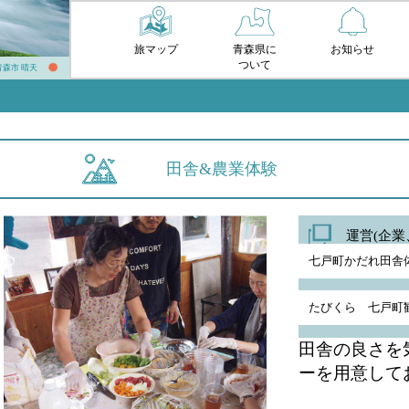
旅マップ
青森県に
お知らせ
ついて
 青森市 晴天
田舎&農業体験
運営(企業
七戸町かだれ田舎
たびくら 七戸町
田舎の良さを
ーを用意して