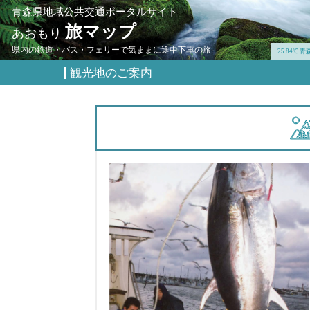
青森県地域公共交通ポータルサイト
旅マップ
あおもり
県内の鉄道・バス・フェリーで気ままに途中下車の旅
25.84℃ 
観光地のご案内