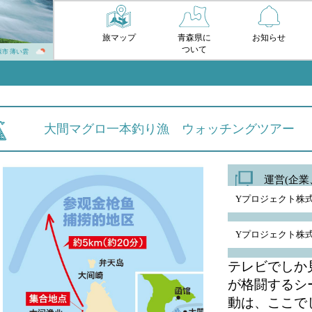
旅マップ
青森県に
お知らせ
ついて
青森市 薄い雲
大間マグロ一本釣り漁 ウォッチングツアー
運営(企業
Yプロジェクト株
Yプロジェクト株
テレビでしか
が格闘するシ
動は、ここで