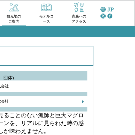
JP
観光地の
モデルコ
青森への
ご案内
ース
アクセス
、団体)
式会社
式会社
見ることのない漁師と巨大マグロ
ーンを、リアルに見られた時の感
しか味わえません。