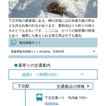
下北半島の最東端にある。岬の先端には日本最大級の明る
さを誇る白亜の灯台があります。夏秋頃はイカ釣りの漁り
火がとてもきれいです。ここには、かつての南部藩の牧場
もあり、極寒にも耐えられる寒立馬は今でも健在。
観光情報サイト
青森県観光情報サイトAmazing AOMORI
最寄りの交通案内
経路1 （1時間12分）
下北駅
交通拠点の情報
下北交通バス 市内線 10分~
時刻表/料金