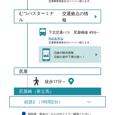
交通事業者各社のページへ移ります。
むつバスターミナ
交通拠点の情
ル
報
下北交通バス 尻屋崎線 45分~
時刻表/料金
交通事業者各社のページへ移ります。
沿線の観光情報
沿線の途中下車の旅へ！
尻屋
徒歩17分～
尻屋崎（寒立馬）
経路2 （1時間2分）
時刻表、料金はこちらのサイトでご確認ください。