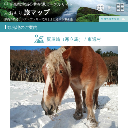
青森県地域公共交通ポータルサイト
旅マップ
あおもり
県内の鉄道・バス・フェリーで気ままに途中下車の旅
31.51℃ 青森市 雲
観光地のご案内
尻屋崎（寒立馬） / 東通村