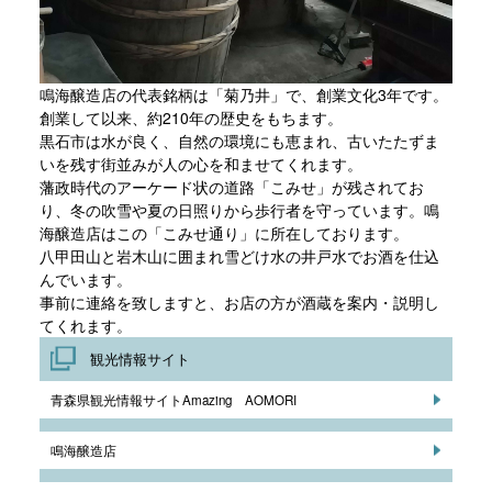
鳴海醸造店の代表銘柄は「菊乃井」で、創業文化3年です。
創業して以来、約210年の歴史をもちます。
黒石市は水が良く、自然の環境にも恵まれ、古いたたずま
いを残す街並みが人の心を和ませてくれます。
藩政時代のアーケード状の道路「こみせ」が残されてお
り、冬の吹雪や夏の日照りから歩行者を守っています。鳴
海醸造店はこの「こみせ通り」に所在しております。
八甲田山と岩木山に囲まれ雪どけ水の井戸水でお酒を仕込
んでいます。
事前に連絡を致しますと、お店の方が酒蔵を案内・説明し
てくれます。
観光情報サイト
青森県観光情報サイトAmazing AOMORI
鳴海醸造店