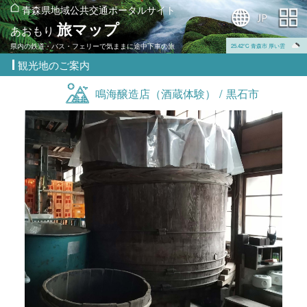
青森県地域公共交通ポータルサイト
旅マップ
あおもり
県内の鉄道・バス・フェリーで気ままに途中下車の旅
25.42℃ 青森市 厚い雲
観光地のご案内
鳴海醸造店（酒蔵体験） / 黒石市