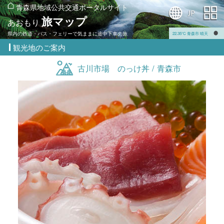
青森県地域公共交通ポータルサイト
旅マップ
あおもり
県内の鉄道・バス・フェリーで気ままに途中下車の旅
22.35℃ 青森市 晴天
観光地のご案内
古川市場 のっけ丼 / 青森市