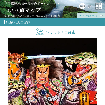
青森県地域公共交通ポータルサイト
旅マップ
あおもり
県内の鉄道・バス・フェリーで気ままに途中下車の旅
25.42℃ 青森市 厚い雲
観光地のご案内
ワラッセ / 青森市