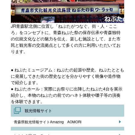
JR青森駅北側に位置し「ねぶたがつなぐ、街・人・ここ
ろ」をコンセプトに、青森ねぶた祭の保存伝承や青森独特
の伝統文化などの魅力を伝え、楽しむ施設として、また市
民と観光客の交流拠点として多くの方に利用いただいてお
ります。
● ねぶたミュージアム：ねぶたの起源や歴史、ねぶたととも
に発展してきた街の歴史などを分かりやすく映像や造作物
で紹介します。
● ねぶたホール：実際にお祭りに出陣したねぶた4台を展示
紹介し、本物のねぶたの前でのハネト体験や囃子等の演奏
を体験できます。
観光情報サイト
青森県観光情報サイトAmazing AOMORI