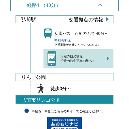
経路1 （40分）
弘前駅
交通拠点の情報
弘南バス ためのぶ号 40分~
時刻表/料金
交通事業者各社のページへ移ります。
沿線の観光情報
沿線の途中下車の旅へ！
りんご公園
徒歩0分～
弘前市リンゴ公園
時刻表、料金はこちらのサイトでご確認ください。