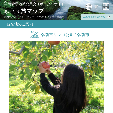
青森県地域公共交通ポータルサイト
旅マップ
あおもり
県内の鉄道・バス・フェリーで気ままに途中下車の旅
23.05℃ 青森市 曇りがち
観光地のご案内
弘前市リンゴ公園 / 弘前市