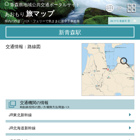
青森県地域公共交通ポータルサイト
旅マップ
あおもり
県内の鉄道・バス・フェリーで気ままに途中下車の旅
24.11℃ 青森市 雲
新青森駅
交通情報：路線図
交通機関の情報
時刻表/切符の買い方/乗降方法/周遊バス
JR東北新幹線
JR北海道新幹線