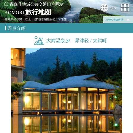
青森县地域公共交通门户网站
旅行地图
AOMORI
县内乘坐铁路・巴士・渡轮的随性沿途下车之旅
22.69℃ 青森市 雲
景点介绍
大鳄温泉乡 界津轻 / 大鳄町