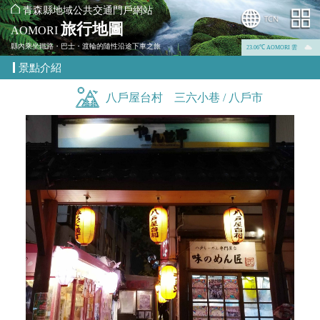
青森縣地域公共交通門戶網站
旅行地圖
AOMORI
縣內乘坐鐵路・巴士・渡輪的隨性沿途下車之旅
23.06℃ AOMORI 雲
景點介紹
八戶屋台村 三六小巷 / 八戶市