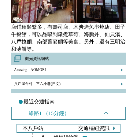
店鋪種類繁多，有壽司店、木炭烤魚串燒店、田子
牛餐館，可以品嚐到燉煮草莓、海膽丼、仙貝湯、
八戶拉麵、南部蕎麥麵等美食。另外，還有三明治
和薄餅等。
觀光資訊網站
Amazing AOMORI
八戶屋台村 三六小巷(日文)
最近交通指南
線路1 （15分鐘）
本八戶站
交通樞紐資訊
步行15分鐘