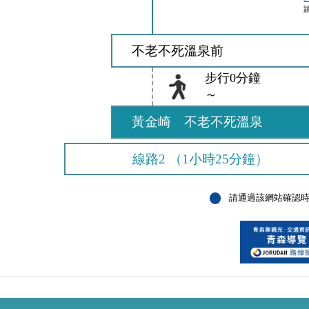
不老不死溫泉前
步行0分鐘
～
黃金崎 不老不死溫泉
線路2 （1小時25分鐘）
請通過該網站確認