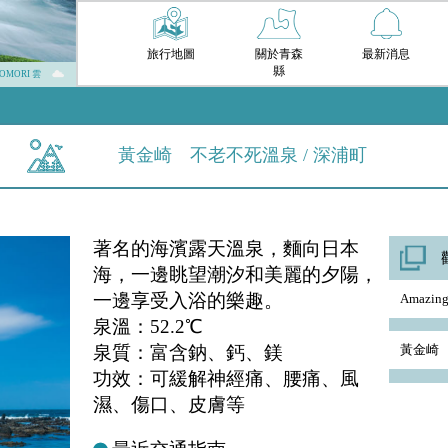
旅行地圖
關於青森
最新消息
縣
AOMORI 雲
黃金崎 不老不死溫泉 / 深浦町
著名的海濱露天溫泉，麵向日本
海，一邊眺望潮汐和美麗的夕陽，
一邊享受入浴的樂趣。
Amazi
泉溫：52.2℃
泉質：富含鈉、鈣、鎂
黃金崎 
功效：可緩解神經痛、腰痛、風
濕、傷口、皮膚等