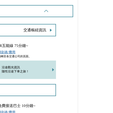
交通樞紐資訊
JR五能線 75分鐘~
時刻表/費用
跳轉至各交通公司的頁面。
沿途觀光資訊
隨性沿途下車之旅！
免費接送巴士 10分鐘~
時刻表/費用