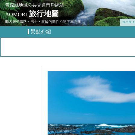
青森縣地域公共交通門戶網站
旅行地圖
AOMORI
縣內乘坐鐵路・巴士・渡輪的隨性沿途下車之旅
30.73℃ 
景點介紹