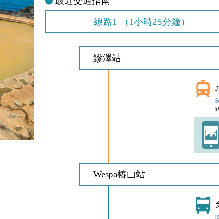
最近交通指南
線路1 （1小時25分鐘）
鰺澤站
Wespa椿山站