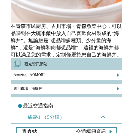
在青森市民廚房、古川市場・青森魚菜中心，可以
品嚐到在大碗米飯中放入自己喜歡食材製成的“海
鮮丼”。無論您是“想品嚐多種類、少分量的海
鮮”，還是“海鮮和肉都想品嚐”，這裡的海鮮丼都
可以滿足您的需求，定制僅屬於您自己的海鮮丼。
觀光資訊網站
Amazing AOMORI
古川市場 海鮮丼
最近交通指南
線路1 （5分鐘）
青森站
交通樞紐資訊