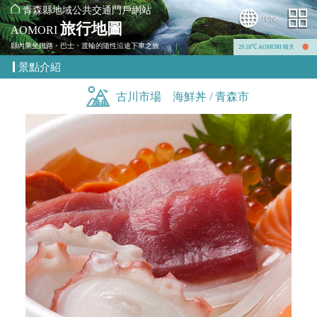
青森縣地域公共交通門戶網站
旅行地圖
AOMORI
縣內乘坐鐵路・巴士・渡輪的隨性沿途下車之旅
29.18℃ AOMORI 晴天
景點介紹
古川市場 海鮮丼 / 青森市