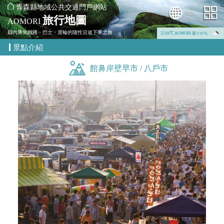
青森縣地域公共交通門戶網站
旅行地圖
AOMORI
縣內乘坐鐵路・巴士・渡輪的隨性沿途下車之旅
22.84℃ AOMORI 曇りがち
景點介紹
館鼻岸壁早市 / 八戶市