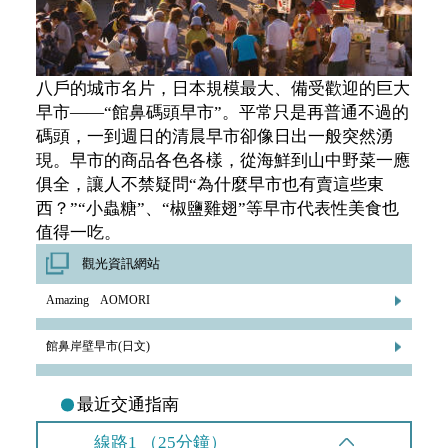
八戶的城市名片，日本規模最大、備受歡迎的巨大
早市——“館鼻碼頭早市”。平常只是再普通不過的
碼頭，一到週日的清晨早市卻像日出一般突然湧
現。早市的商品各色各樣，從海鮮到山中野菜一應
俱全，讓人不禁疑問“為什麼早市也有賣這些東
西？”“小蟲糖”、“椒鹽雞翅”等早市代表性美食也
值得一吃。
觀光資訊網站
Amazing AOMORI
館鼻岸壁早市(日文)
最近交通指南
線路1 （25分鐘）