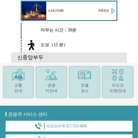
관광정보
A-FACTORY
머무는 시간：30분
도보（15 분）
신중앙부두
교통
관광
모델
아오모
안내
지안내
코스
리현안내
관광객 서비스 센터
아오모리역 017-723-4600