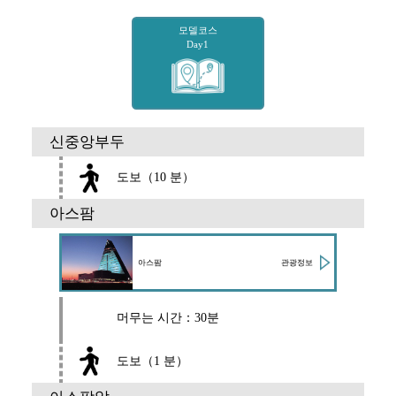
모델코스
Day1
신중앙부두
도보（10 분）
아스팜
관광정보
아스팜
머무는 시간：30분
도보（1 분）