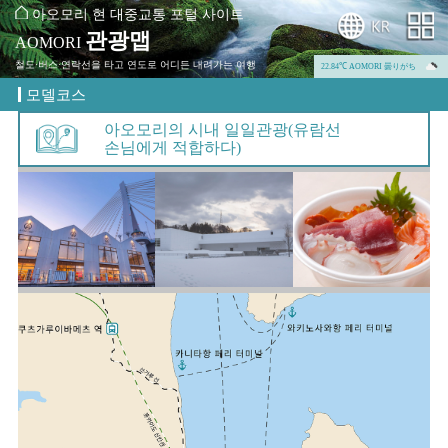
아오모리 현 대중교통 포털 사이트
관광맵
AOMORI
철도·버스·연락선을 타고 연도로 어디든 내려가는 여행
22.84℃ AOMORI 曇りがち
모델코스
아오모리의 시내 일일관광(유람선
손님에게 적합하다)