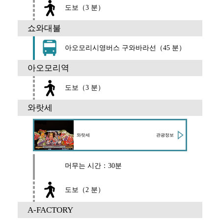
도보（3 분）
쇼와대불
아오모리시영버스 구와바라선（45 분）
아오모리역
도보（3 분）
와랏세
관광정보
와랏세
머무는 시간：30분
도보（2 분）
A-FACTORY