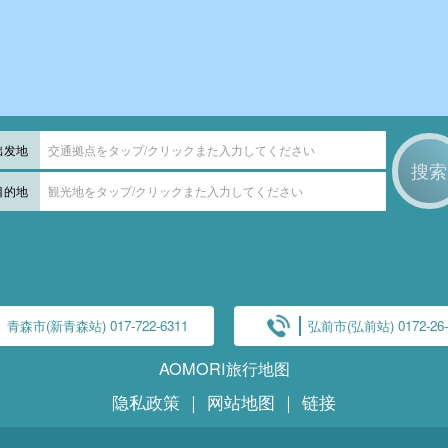
出发地
交通拠点をタップ/クリックまた入力してください
目的地
観光地をタップ/クリックまた入力してください
青森市(新青森站) 017-722-6311
弘前市(弘前站) 0172-26-
AOMORI旅行地图
隐私政策
｜
网站地图
｜
链接