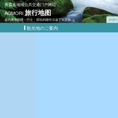
青森县地域公共交通门户网站
旅行地图
AOMORI
县内乘坐铁路・巴士・渡轮的随性沿途下车之旅
24.06
観光地のご案内